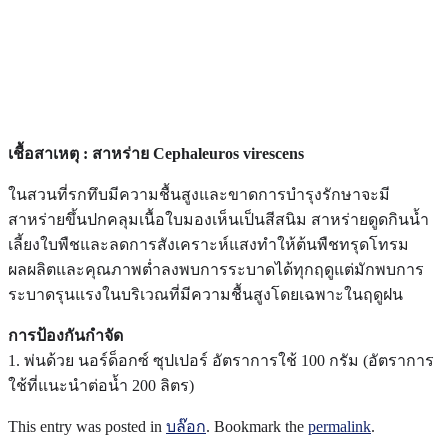
โรคที่สำคัญของทุเรียน : โรคใบจุด
สาหร่าย หรือใบจุดสนิม
28/07/2019
โดย
9thep
เชื้อสาเหตุ : สาหร่าย Cephaleuros virescens
ในสวนที่รกทึบมีความชื้นสูงและขาดการบำรุงรักษาจะมี
สาหร่ายขึ้นปกคลุมเนื้อใบมองเห็นเป็นสีสนิม สาหร่ายดูดกินน้ำ
เลี้ยงใบพืชและลดการสังเคราะห์แสงทำให้ต้นพืชทรุดโทรม
ผลผลิตและคุณภาพต่ำลงพบการระบาดได้ทุกฤดูแต่มักพบการ
ระบาดรุนแรงในบริเวณที่มีความชื้นสูงโดยเฉพาะในฤดูฝน
การป้องกันกำจัด
1. พ่นด้วย นอร์ด็อกซ์ ซุปเปอร์ อัตราการใช้ 100 กรัม (อัตราการ
ใช้ที่แนะนำต่อน้ำ 200 ลิตร)
This entry was posted in
บล๊อก
. Bookmark the
permalink
.